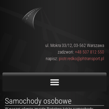
ul. Mokra 33/12, 03-562 Warszawa
zadzwoń:
+48 507 812 550
napisz:
piotr.redko@phtransport.pl
Samochody osobowe
W naszej ofercie znajdą Państwo także samochody