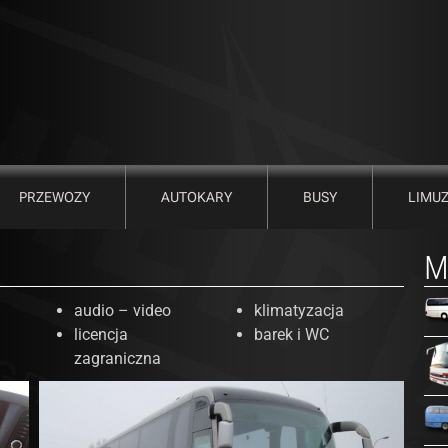
PRZEWOZY
AUTOKARY
BUSY
LIMU
M
audio – video
klimatyzacja
licencja
barek i WC
zagraniczna