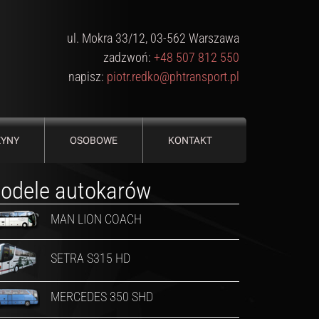
ul. Mokra 33/12, 03-562 Warszawa
zadzwoń:
+48 507 812 550
napisz:
piotr.redko@phtransport.pl
ZYNY
OSOBOWE
KONTAKT
odele autokarów
MAN LION COACH
SETRA S315 HD
MERCEDES 350 SHD